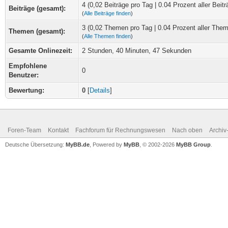
4 (0,02 Beiträge pro Tag | 0.04 Prozent aller Beitr
Beiträge (gesamt):
(
Alle Beiträge finden
)
3 (0,02 Themen pro Tag | 0.04 Prozent aller The
Themen (gesamt):
(
Alle Themen finden
)
Gesamte Onlinezeit:
2 Stunden, 40 Minuten, 47 Sekunden
Empfohlene
0
Benutzer:
Bewertung:
0
[
Details
]
Foren-Team
Kontakt
Fachforum für Rechnungswesen
Nach oben
Archi
Deutsche Übersetzung:
MyBB.de
, Powered by
MyBB
, © 2002-2026
MyBB Group
.