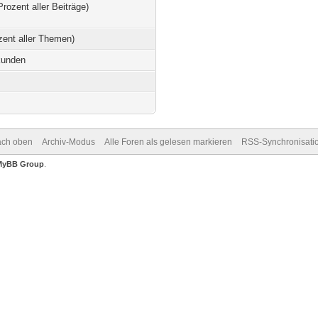
Prozent aller Beiträge)
zent aller Themen)
kunden
ch oben
Archiv-Modus
Alle Foren als gelesen markieren
RSS-Synchronisati
MyBB Group
.