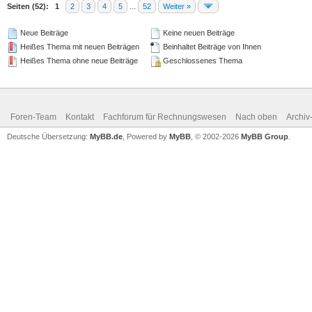
Seiten (52):
1
2
3
4
5
...
52
Weiter »
Neue Beiträge
Keine neuen Beiträge
Heißes Thema mit neuen Beiträgen
Beinhaltet Beiträge von Ihnen
Heißes Thema ohne neue Beiträge
Geschlossenes Thema
Foren-Team
Kontakt
Fachforum für Rechnungswesen
Nach oben
Archi
Deutsche Übersetzung:
MyBB.de
, Powered by
MyBB
, © 2002-2026
MyBB Group
.