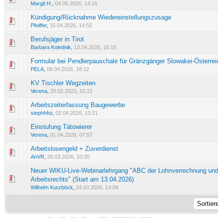
Margit H.
,
04.05.2026, 14:16
Kündigung/Rücknahme Wiedereinstellungszusage
0 Bewertung(en) - 0 von 5 durchschnittlich
1
2
3
4
5
Pfeiffer
,
15.04.2026, 14:50
Berufsjäger in Tirol
0 Bewertung(en) - 0 von 5 durchschnittlich
1
2
3
4
5
Barbara Kolednik
,
13.04.2026, 16:15
Formular bei Pendlerpauschale für Gränzgänger Slowakei-Österrei
0 Bewertung(en) - 0 von 5 durchschnittlich
1
2
3
4
5
PELA
,
08.04.2026, 18:12
KV Tischler Wegzeiten
0 Bewertung(en) - 0 von 5 durchschnittlich
1
2
3
4
5
Verena
,
20.02.2023, 10:22
Arbeitszeiterfassung Baugewerbe
0 Bewertung(en) - 0 von 5 durchschnittlich
1
2
3
4
5
stephhfst
,
02.04.2026, 13:21
Einstufung Tätowierer
0 Bewertung(en) - 0 von 5 durchschnittlich
1
2
3
4
5
Verena
,
01.04.2026, 07:57
Arbeitslosengeld + Zuverdienst
0 Bewertung(en) - 0 von 5 durchschnittlich
1
2
3
4
5
AnVR
,
28.03.2026, 10:30
Neuer WIKU-Live-Webinarlehrgang "ABC der Lohnverrechnung un
0 Bewertung(en) - 0 von 5 durchschnittlich
1
2
3
4
5
Arbeitsrechts" (Start am 13.04.2026)
Wilhelm Kurzböck
,
24.03.2026, 14:04