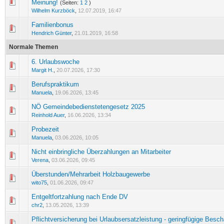
1 Bewertung(en) - 5 von 5 durchschnittlich
1
2
3
4
5
Meinung!
(Seiten:
1
2
)
Wilhelm Kurzböck
,
12.07.2019, 16:47
Familienbonus
0 Bewertung(en) - 0 von 5 durchschnittlich
1
2
3
4
5
Hendrich Günter
,
21.01.2019, 16:58
Normale Themen
6. Urlaubswoche
0 Bewertung(en) - 0 von 5 durchschnittlich
1
2
3
4
5
Margit H.
,
20.07.2026, 17:30
Berufspraktikum
0 Bewertung(en) - 0 von 5 durchschnittlich
1
2
3
4
5
Manuela
,
19.06.2026, 13:45
NÖ Gemeindebedienstetengesetz 2025
0 Bewertung(en) - 0 von 5 durchschnittlich
1
2
3
4
5
Reinhold Auer
,
16.06.2026, 13:34
Probezeit
0 Bewertung(en) - 0 von 5 durchschnittlich
1
2
3
4
5
Manuela
,
03.06.2026, 10:05
Nicht einbringliche Überzahlungen an Mitarbeiter
0 Bewertung(en) - 0 von 5 durchschnittlich
1
2
3
4
5
Verena
,
03.06.2026, 09:45
Überstunden/Mehrarbeit Holzbaugewerbe
0 Bewertung(en) - 0 von 5 durchschnittlich
1
2
3
4
5
wito75
,
01.06.2026, 09:47
Entgeltfortzahlung nach Ende DV
0 Bewertung(en) - 0 von 5 durchschnittlich
1
2
3
4
5
chr2
,
13.05.2026, 13:39
Pflichtversicherung bei Urlaubsersatzleistung - geringfügige Besch
0 Bewertung(en) - 0 von 5 durchschnittlich
1
2
3
4
5