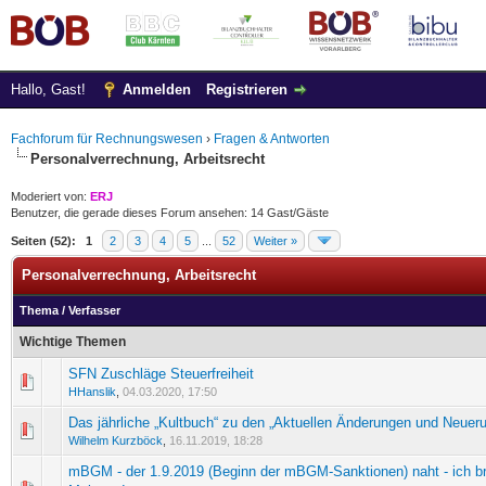
Hallo, Gast!
Anmelden
Registrieren
Fachforum für Rechnungswesen
›
Fragen & Antworten
Personalverrechnung, Arbeitsrecht
Moderiert von:
ERJ
Benutzer, die gerade dieses Forum ansehen: 14 Gast/Gäste
Seiten (52):
1
2
3
4
5
...
52
Weiter »
Personalverrechnung, Arbeitsrecht
Thema
/
Verfasser
Wichtige Themen
SFN Zuschläge Steuerfreiheit
0 Bewertung(en) - 0 von 5 durchschnittlich
1
2
3
4
5
HHanslik
,
04.03.2020, 17:50
Das jährliche „Kultbuch“ zu den „Aktuellen Änderungen und Neuer
0 Bewertung(en) - 0 von 5 durchschnittlich
1
2
3
4
5
Wilhelm Kurzböck
,
16.11.2019, 18:28
mBGM - der 1.9.2019 (Beginn der mBGM-Sanktionen) naht - ich b