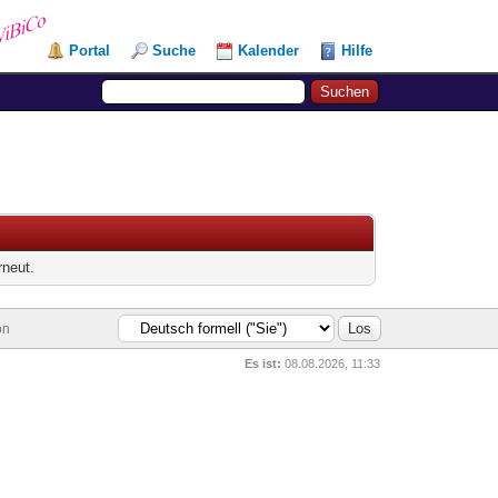
Portal
Suche
Kalender
Hilfe
rneut.
on
Es ist:
08.08.2026, 11:33