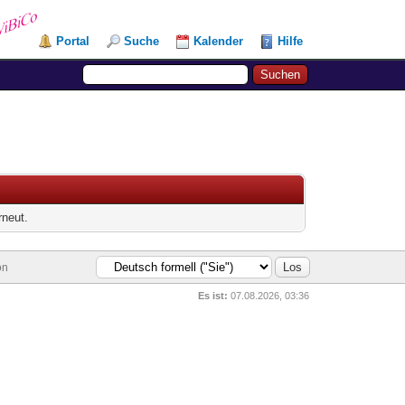
Portal
Suche
Kalender
Hilfe
rneut.
on
Es ist:
07.08.2026, 03:36