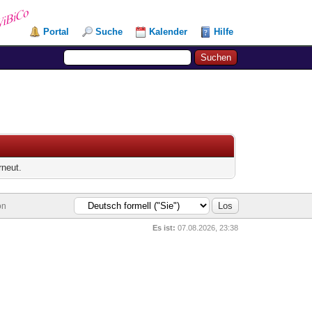
Portal
Suche
Kalender
Hilfe
rneut.
on
Es ist:
07.08.2026, 23:38