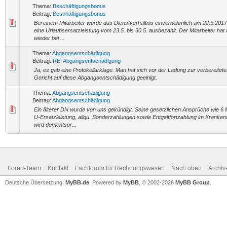
Thema:
Beschäftigungsbonus
Beitrag:
Beschäftigungsbonus
Bei einem Mitarbeiter wurde das Dienstverhältnis einvernehmlich am 22.5.2017
eine Urlaubsersatzleistung vom 23.5. bis 30.5. ausbezahlt. Der Mitarbeiter ha
wieder bei ...
Thema:
Abgangsentschädigung
Beitrag:
RE: Abgangsentschädigung
Ja, es gab eine Protokollarklage. Man hat sich vor der Ladung zur vorbereitet
Gericht auf diese Abgangsentschädigung geeinigt.
Thema:
Abgangsentschädigung
Beitrag:
Abgangsentschädigung
Ein älterer DN wurde von uns gekündigt. Seine gesetzlichen Ansprüche wie 6 
U-Ersatzleistung, aliqu. Sonderzahlungen sowie Entgeltfortzahlung im Kranke
wird dementspr...
Foren-Team
Kontakt
Fachforum für Rechnungswesen
Nach oben
Archi
Deutsche Übersetzung:
MyBB.de
, Powered by
MyBB
, © 2002-2026
MyBB Group
.