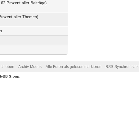
.62 Prozent aller Beiträge)
Prozent aller Themen)
en
ch oben
Archiv-Modus
Alle Foren als gelesen markieren
RSS-Synchronisati
MyBB Group
.