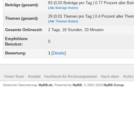
83 (0,03 Beiträge pro Tag | 0.77 Prozent aller Beit
Beiträge (gesamt):
(
Alle Beiträge finden
)
29 (0,01 Themen pro Tag | 0.4 Prozent aller The
Themen (gesamt):
(
Alle Themen finden
)
Gesamte Onlinezeit:
2 Tage, 18 Stunden, 33 Minuten
Empfohlene
0
Benutzer:
Bewertung:
1
[
Details
]
Foren-Team
Kontakt
Fachforum für Rechnungswesen
Nach oben
Archi
Deutsche Übersetzung:
MyBB.de
, Powered by
MyBB
, © 2002-2026
MyBB Group
.