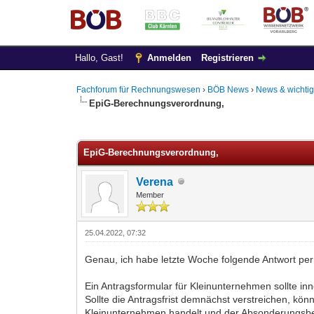
Hallo, Gast!
Anmelden
Registrieren
Fachforum für Rechnungswesen
›
BÖB News
›
News & wichtig
EpiG-Berechnungsverordnung,
0 Bewertung(en) - 0 im Durchschnitt
1
2
3
4
5
EpiG-Berechnungsverordnung,
Verena
Member
25.04.2022, 07:32
Genau, ich habe letzte Woche folgende Antwort per 
Ein Antragsformular für Kleinunternehmen sollte 
Sollte die Antragsfrist demnächst verstreichen, kö
Kleinunternehmen handelt und der Absonderungsbesc