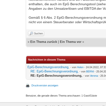
enthalten, die auch im EpG Berechnungstool (sieh
Angaben zu den Umsatzerlösen und EBITDA der Vor
Gemäß § 6 Abs. 2 EpiG-Berechnungsverordnung mus
nicht von einem Steuerberater oder Wirtschaftsprüf
Suchen
«
Ein Thema zurück
|
Ein Thema vor
»
Nachrichten in diesem Thema
EpiG-Berechnungsverordnung,
- von
Helen
- 24.04.2022, 07:3
RE: EpiG-Berechnungsverordnung,
- von
BERNI
- 25.04.2
RE: EpiG-Berechnungsverordnung,
- von
Verena
- 25.0
Druckversion anzeigen
Benutzer, die gerade dieses Thema anschauen: 1 Gast/Gäste