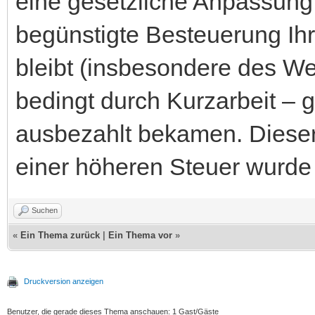
eine gesetzliche Anpassun
begünstigte Besteuerung Ih
bleibt (insbesondere des W
bedingt durch Kurzarbeit – 
ausbezahlt bekamen. Dieser
einer höheren Steuer wurde
Suchen
«
Ein Thema zurück
|
Ein Thema vor
»
Druckversion anzeigen
Benutzer, die gerade dieses Thema anschauen: 1 Gast/Gäste