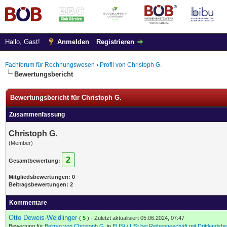
Hallo, Gast!
Anmelden
Registrieren
Fachforum für Rechnungswesen
›
Profil von Christoph G.
Bewertungsbericht
Bewertungsbericht für Christoph G.
Zusammenfassung
Christoph G.
(Member)
2
Gesamtbewertung:
Mitgliedsbewertungen: 0
Beitragsbewertungen: 2
Kommentare
Otto Deweis-Weidlinger
(
5
) - Zuletzt aktualisiert 05.06.2024, 07:47
Bewertung für
Beitrag von Christoph G.
in
EUSt / USt bei Reihengeschäft mit Drittlandsb