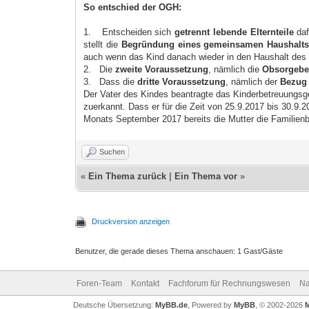
So entschied der OGH:
1.
Entscheiden sich
getrennt lebende Elternteile
daf
stellt die
Begründung eines gemeinsamen Haushalt
auch wenn das Kind danach wieder in den Haushalt des 
2.
Die
zweite Voraussetzung
, nämlich die
Obsorgeber
3.
Dass die
dritte Voraussetzung
, nämlich der
Bezug 
Der Vater des Kindes beantragte das Kinderbetreuungsgel
zuerkannt. Dass er für die Zeit von 25.9.2017 bis 30.9.
Monats September 2017 bereits die Mutter die Familienbe
Suchen
«
Ein Thema zurück
|
Ein Thema vor
»
Druckversion anzeigen
Benutzer, die gerade dieses Thema anschauen: 1 Gast/Gäste
Foren-Team
Kontakt
Fachforum für Rechnungswesen
Na
Deutsche Übersetzung:
MyBB.de
, Powered by
MyBB
, © 2002-2026