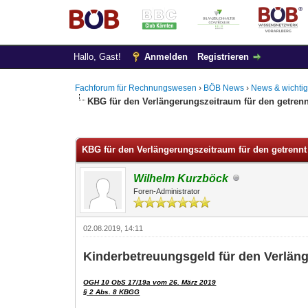
Hallo, Gast!
Anmelden
Registrieren
Fachforum für Rechnungswesen
›
BÖB News
›
News & wichtig
KBG für den Verlängerungszeitraum für den getrenn
0 Bewertung(en) - 0 im Durchschnitt
1
2
3
4
5
KBG für den Verlängerungszeitraum für den getrennt
Wilhelm Kurzböck
Foren-Administrator
02.08.2019, 14:11
Kinderbetreuungsgeld für den Verläng
OGH 10 ObS 17/19a vom 26. März 2019
§ 2 Abs. 8 KBGG