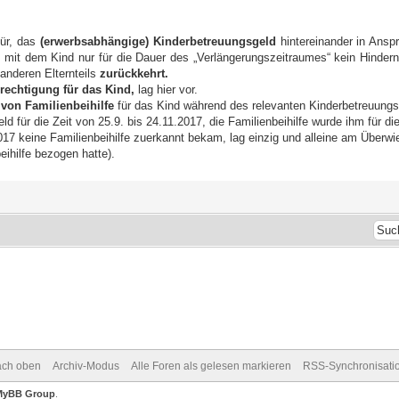
ür, das
(erwerbsabhängige) Kinderbetreuungsgeld
hintereinander in Ansp
s
mit dem Kind nur für die Dauer des „Verlängerungszeitraumes“ kein Hindern
anderen Elternteils
zurückkehrt.
echtigung für das Kind,
lag hier vor.
von Familienbeihilfe
für das Kind während des relevanten Kinderbetreuungsg
d für die Zeit von 25.9. bis 24.11.2017, die Familienbeihilfe wurde ihm für 
2017 keine Familienbeihilfe zuerkannt bekam, lag einzig und alleine am Über
ihilfe bezogen hatte).
ch oben
Archiv-Modus
Alle Foren als gelesen markieren
RSS-Synchronisati
MyBB Group
.