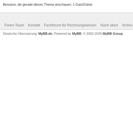
Benutzer, die gerade dieses Thema anschauen: 1 Gast/Gäste
Foren-Team
Kontakt
Fachforum für Rechnungswesen
Nach oben
Archi
Deutsche Übersetzung:
MyBB.de
, Powered by
MyBB
, © 2002-2026
MyBB Group
.