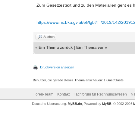
Zum Gesetzestext und zu den Materialien geht es h
https://www.ris.bka.gv.at/eli/lgbl/TI/2019/142/20191
Suchen
«
Ein Thema zurück
|
Ein Thema vor
»
Druckversion anzeigen
Benutzer, die gerade dieses Thema anschauen: 1 Gast/Gäste
Foren-Team
Kontakt
Fachforum für Rechnungswesen
Na
Deutsche Übersetzung:
MyBB.de
, Powered by
MyBB
, © 2002-2026