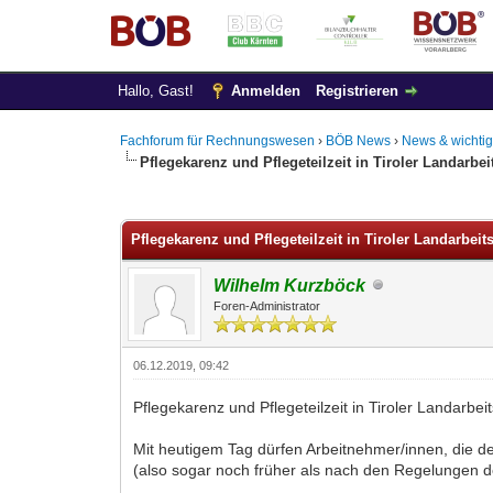
Hallo, Gast!
Anmelden
Registrieren
Fachforum für Rechnungswesen
›
BÖB News
›
News & wichtig
Pflegekarenz und Pflegeteilzeit in Tiroler Landarb
0 Bewertung(en) - 0 im Durchschnitt
1
2
3
4
5
Pflegekarenz und Pflegeteilzeit in Tiroler Landarbe
Wilhelm Kurzböck
Foren-Administrator
06.12.2019, 09:42
Pflegekarenz und Pflegeteilzeit in Tiroler Landarb
Mit heutigem Tag dürfen Arbeitnehmer/innen, die de
(also sogar noch früher als nach den Regelungen de