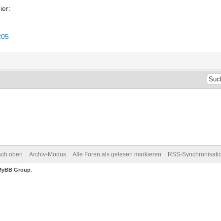
ier:
205
ch oben
Archiv-Modus
Alle Foren als gelesen markieren
RSS-Synchronisati
MyBB Group
.