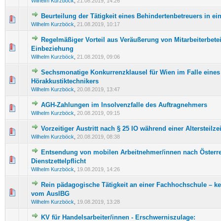
Wilhelm Kurzböck
,
21.08.2019, 14:26
Beurteilung der Tätigkeit eines Behindertenbetreuers in ei
0 Bewertung(en) - 0 von 5 durchschnittlich
1
2
3
4
5
Wilhelm Kurzböck
,
21.08.2019, 10:17
Regelmäßiger Vorteil aus Veräußerung von Mitarbeiterbetei
0 Bewertung(en) - 0 von 5 durchschnittlich
1
2
3
4
5
Einbeziehung
Wilhelm Kurzböck
,
21.08.2019, 09:06
Sechsmonatige Konkurrenzklausel für Wien im Falle eines
0 Bewertung(en) - 0 von 5 durchschnittlich
1
2
3
4
5
Hörakkustiktechnikers
Wilhelm Kurzböck
,
20.08.2019, 13:47
AGH-Zahlungen im Insolvenzfalle des Auftragnehmers
0 Bewertung(en) - 0 von 5 durchschnittlich
1
2
3
4
5
Wilhelm Kurzböck
,
20.08.2019, 09:15
Vorzeitiger Austritt nach § 25 IO während einer Altersteilz
0 Bewertung(en) - 0 von 5 durchschnittlich
1
2
3
4
5
Wilhelm Kurzböck
,
20.08.2019, 08:38
Entsendung von mobilen Arbeitnehmer/innen nach Österre
0 Bewertung(en) - 0 von 5 durchschnittlich
1
2
3
4
5
Dienstzettelpflicht
Wilhelm Kurzböck
,
19.08.2019, 14:26
Rein pädagogische Tätigkeit an einer Fachhochschule – 
0 Bewertung(en) - 0 von 5 durchschnittlich
1
2
3
4
5
vom AuslBG
Wilhelm Kurzböck
,
19.08.2019, 13:28
KV für Handelsarbeiter/innen - Erschwerniszulage: