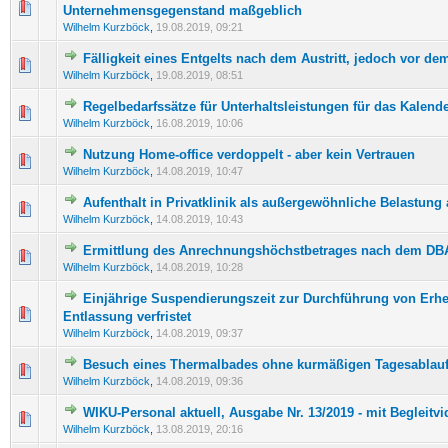
0 Bewertung(en) - 0 von 5 durchschnittlich
1
2
3
4
5
Unternehmensgegenstand maßgeblich
Wilhelm Kurzböck
,
19.08.2019, 09:21
Fälligkeit eines Entgelts nach dem Austritt, jedoch vor de
0 Bewertung(en) - 0 von 5 durchschnittlich
1
2
3
4
5
Wilhelm Kurzböck
,
19.08.2019, 08:51
Regelbedarfssätze für Unterhaltsleistungen für das Kalend
0 Bewertung(en) - 0 von 5 durchschnittlich
1
2
3
4
5
Wilhelm Kurzböck
,
16.08.2019, 10:06
Nutzung Home-office verdoppelt - aber kein Vertrauen
0 Bewertung(en) - 0 von 5 durchschnittlich
1
2
3
4
5
Wilhelm Kurzböck
,
14.08.2019, 10:47
Aufenthalt in Privatklinik als außergewöhnliche Belastung
0 Bewertung(en) - 0 von 5 durchschnittlich
1
2
3
4
5
Wilhelm Kurzböck
,
14.08.2019, 10:43
Ermittlung des Anrechnungshöchstbetrages nach dem D
0 Bewertung(en) - 0 von 5 durchschnittlich
1
2
3
4
5
Wilhelm Kurzböck
,
14.08.2019, 10:28
Einjährige Suspendierungszeit zur Durchführung von Erh
0 Bewertung(en) - 0 von 5 durchschnittlich
1
2
3
4
5
Entlassung verfristet
Wilhelm Kurzböck
,
14.08.2019, 09:37
Besuch eines Thermalbades ohne kurmäßigen Tagesablauf
0 Bewertung(en) - 0 von 5 durchschnittlich
1
2
3
4
5
Wilhelm Kurzböck
,
14.08.2019, 09:36
WIKU-Personal aktuell, Ausgabe Nr. 13/2019 - mit Begleitv
0 Bewertung(en) - 0 von 5 durchschnittlich
1
2
3
4
5
Wilhelm Kurzböck
,
13.08.2019, 20:16