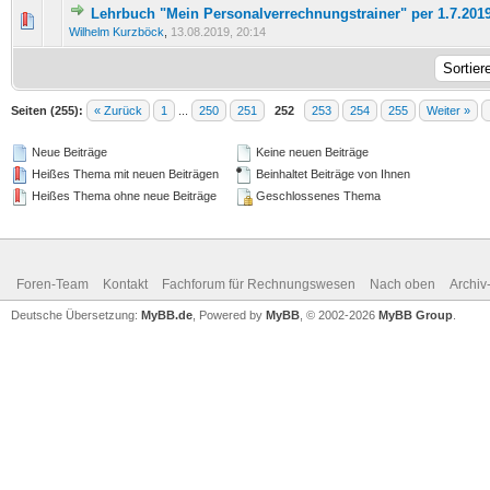
Lehrbuch "Mein Personalverrechnungstrainer" per 1.7.2019 
0 Bewertung(en) - 0 von 5 durchschnittlich
1
2
3
4
5
Wilhelm Kurzböck
,
13.08.2019, 20:14
Seiten (255):
« Zurück
1
...
250
251
252
253
254
255
Weiter »
Neue Beiträge
Keine neuen Beiträge
Heißes Thema mit neuen Beiträgen
Beinhaltet Beiträge von Ihnen
Heißes Thema ohne neue Beiträge
Geschlossenes Thema
Foren-Team
Kontakt
Fachforum für Rechnungswesen
Nach oben
Archi
Deutsche Übersetzung:
MyBB.de
, Powered by
MyBB
, © 2002-2026
MyBB Group
.