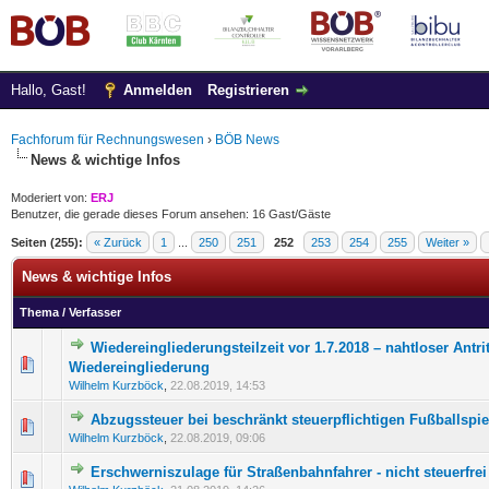
Hallo, Gast!
Anmelden
Registrieren
Fachforum für Rechnungswesen
›
BÖB News
News & wichtige Infos
Moderiert von:
ERJ
Benutzer, die gerade dieses Forum ansehen: 16 Gast/Gäste
Seiten (255):
« Zurück
1
...
250
251
252
253
254
255
Weiter »
News & wichtige Infos
Thema
/
Verfasser
Wiedereingliederungsteilzeit vor 1.7.2018 – nahtloser Antrit
0 Bewertung(en) - 0 von 5 durchschnittlich
1
2
3
4
5
Wiedereingliederung
Wilhelm Kurzböck
,
22.08.2019, 14:53
Abzugssteuer bei beschränkt steuerpflichtigen Fußballspie
0 Bewertung(en) - 0 von 5 durchschnittlich
1
2
3
4
5
Wilhelm Kurzböck
,
22.08.2019, 09:06
Erschwerniszulage für Straßenbahnfahrer - nicht steuerfrei
0 Bewertung(en) - 0 von 5 durchschnittlich
1
2
3
4
5