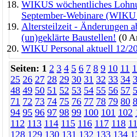
WIKUS wöchentliches Lohnup
September-Webinare (WIKU
Altersteilzeit - Änderungen 
(un)geklärte Baustellen!
(0 A
WIKU Personal aktuell 12/20
Seiten:
1
2
3
4
5
6
7
8
9
10
11
1
25
26
27
28
29
30
31
32
33
34
48
49
50
51
52
53
54
55
56
57
71
72
73
74
75
76
77
78
79
80
94
95
96
97
98
99
100
101
102
112
113
114
115
116
117
118
1
128
129
130
131
132
133
134
1