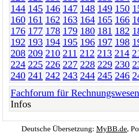
144
145
146
147
148
149
150
1
160
161
162
163
164
165
166
1
176
177
178
179
180
181
182
1
192
193
194
195
196
197
198
1
208
209
210
211
212
213
214
2
224
225
226
227
228
229
230
2
240
241
242
243
244
245
246
2
Fachforum für Rechnungswese
Infos
Deutsche Übersetzung:
MyBB.de
, P