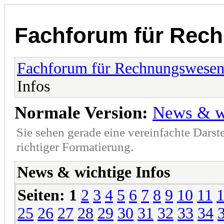
Fachforum für Rec
Fachforum für Rechnungswese
Infos
Normale Version:
News & wi
Sie sehen gerade eine vereinfachte Darst
richtiger Formatierung.
News & wichtige Infos
Seiten:
1
2
3
4
5
6
7
8
9
10
11
25
26
27
28
29
30
31
32
33
34